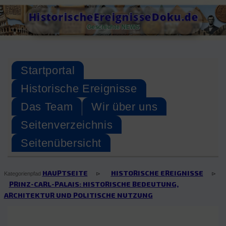
Skip
HistorischeEreignisseDoku.de
to
Geschichte NEWS
content
Startportal
Historische Ereignisse
Das Team
Wir über uns
Seitenverzeichnis
Seitenübersicht
HAUPTSEITE
HISTORISCHE EREIGNISSE
⊳
⊳
Kategorienpfad
PRINZ-CARL-PALAIS: HISTORISCHE BEDEUTUNG,
ARCHITEKTUR UND POLITISCHE NUTZUNG