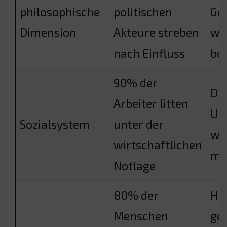
philosophische
politischen
Ge
Dimension
Akteure streben
wu
nach Einfluss
be
90% der
Die
Arbeiter litten
Un
Sozialsystem
unter der
wu
wirtschaftlichen
ma
Notlage
80% der
Hit
Menschen
ges