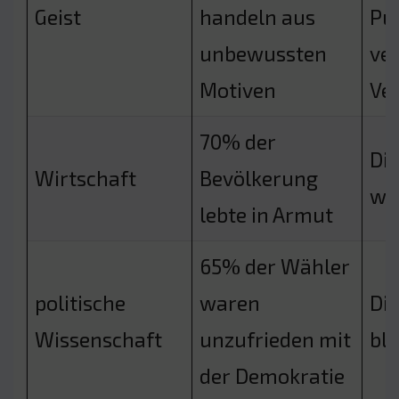
Geist
handeln aus
Pu
unbewussten
ver
Motiven
Ve
70% der
Die
Wirtschaft
Bevölkerung
we
lebte in Armut
65% der Wähler
politische
waren
Die
Wissenschaft
unzufrieden mit
bli
der Demokratie