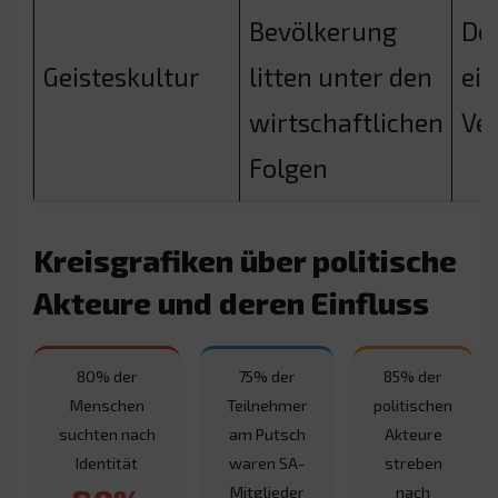
Bevölkerung
De
Geisteskultur
litten unter den
ein
wirtschaftlichen
Ve
Folgen
Kreisgrafiken über politische
Akteure und deren Einfluss
80% der
75% der
85% der
Menschen
Teilnehmer
politischen
suchten nach
am Putsch
Akteure
Identität
waren SA-
streben
Mitglieder
nach