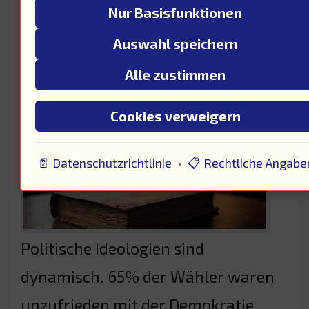
Nur Basisfunktionen
Auswahl speichern
Politische Ideologien im
Wandel: Ich bin Max Weber
Alle zustimmen
Cookies verweigern
📄 Datenschutzrichtlinie
•
📋 Rechtliche Angabe
Politische Ideologien sind
dynamisch. 65% der Wähler waren
unzufrieden mit der Demokratie.