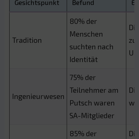
Gesichtspunkt
Befund
Er
80% der
Di
Menschen
Tradition
zu
suchten nach
Un
Identität
75% der
Teilnehmer am
Die
Ingenieurwesen
Putsch waren
wa
SA-Mitglieder
85% der
Die