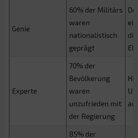
60% der Militärs
De
waren
ein
Genie
nationalistisch
die
geprägt
Eli
70% der
Bevölkerung
Hit
Experte
waren
Un
unzufrieden mit
au
der Regierung
85% der