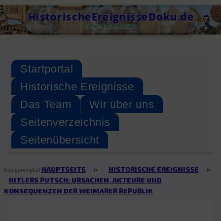
Skip
HistorischeEreignisseDoku.de
to
Geschichte NEWS
content
Startportal
Historische Ereignisse
Das Team
Wir über uns
Seitenverzeichnis
Seitenübersicht
HAUPTSEITE
HISTORISCHE EREIGNISSE
⊳
⊳
Kategorienpfad
HITLERS PUTSCH: URSACHEN, AKTEURE UND
KONSEQUENZEN DER WEIMARER REPUBLIK