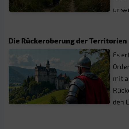
unse
Die Rückeroberung der Territorien
Es er
Orde
mit 
Rücke
den 