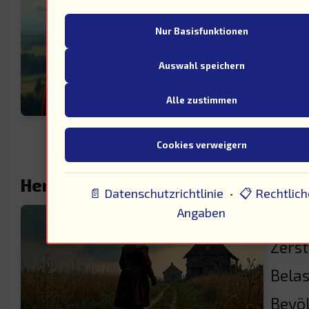
Unse
Nur Basisfunktionen
terri
Auswahl speichern
von S
Alle zustimmen
Hera
Cookies verweigern
Herausforderungen durch den Bau
📄 Datenschutzrichtlinie
•
📋 Rechtlich
Angaben
Der B
Zerst
Belas
Bevöl