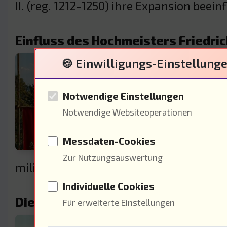
II. (reg. 1212-1250) ihre Expansion beeinf
Einfluss des Hochmeisters Friedrich
🍪 Einwilligungs-Einstellung
Der H
milit
Notwendige Einstellungen
Stärk
Notwendige Websiteoperationen
des B
Messdaten-Cookies
blühe
Zur Nutzungsauswertung
militärisch, sondern auch politisch. Wi
Individuelle Cookies
Die Beziehung zu den deutschen F
Für erweiterte Einstellungen
Die e