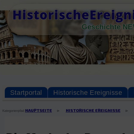
Skip
HistorischeEreig
to
content
Geschichte N
Startportal
Historische Ereignisse
HAUPTSEITE
HISTORISCHE EREIGNISSE
⊳
⊳
Kategorienpfad