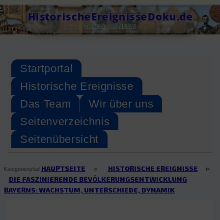
Skip
HistorischeEreignisseDoku.de
to
Geschichte NEWS
content
Startportal
Historische Ereignisse
Das Team
Wir über uns
Seitenverzeichnis
Seitenübersicht
HAUPTSEITE
HISTORISCHE EREIGNISSE
⊳
⊳
Kategorienpfad
DIE FASZINIERENDE BEVÖLKERUNGSENTWICKLUNG
BAYERNS: WACHSTUM, UNTERSCHIEDE, DYNAMIK