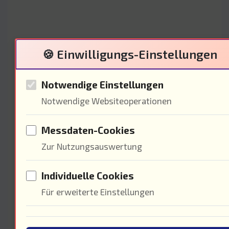
Ökonomische Aspekte des
🍪 Einwilligungs-Einstellungen
Bevölkerungswachstums
Notwendige Einstellungen
Notwendige Websiteoperationen
Messdaten-Cookies
Zur Nutzungsauswertung
Individuelle Cookies
Für erweiterte Einstellungen
Das Wachstum ist eng mit dem
wirtschaftlichen Fortschritt