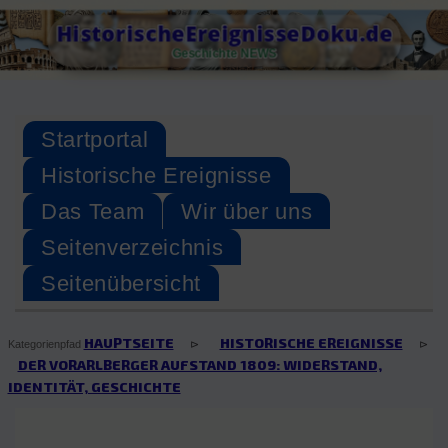
Skip
HistorischeEreignisseDoku.de
to
Geschichte NEWS
content
Startportal
Historische Ereignisse
Das Team
Wir über uns
Seitenverzeichnis
Seitenübersicht
HAUPTSEITE
HISTORISCHE EREIGNISSE
⊳
⊳
Kategorienpfad
DER VORARLBERGER AUFSTAND 1809: WIDERSTAND,
IDENTITÄT, GESCHICHTE