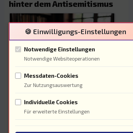
hinter dem Antisemitismus
🍪 Einwilligungs-Einstellungen
Notwendige Einstellungen
Notwendige Websiteoperationen
Messdaten-Cookies
Der Antisemitismus war nicht nur
Zur Nutzungsauswertung
ein soziales Phänomen, sondern
Individuelle Cookies
auch ein wirtschaftliches. Die Juden
Für erweiterte Einstellungen
wurden oft als die "Reichen"
wahrgenommen, und 75% der