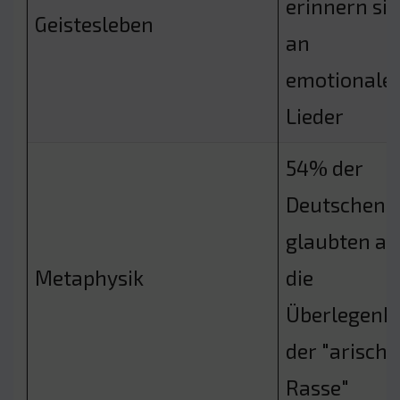
erinnern sic
Geistesleben
an
emotionale
Lieder
54% der
Deutschen
glaubten an
Metaphysik
die
Überlegenhe
der "arisch
Rasse"