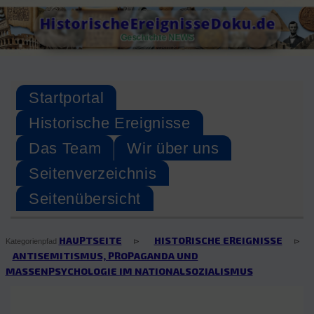
Skip
HistorischeEreignisseDoku.de
to
Geschichte NEWS
content
Startportal
Historische Ereignisse
Das Team
Wir über uns
Seitenverzeichnis
Seitenübersicht
HAUPTSEITE
HISTORISCHE EREIGNISSE
⊳
⊳
Kategorienpfad
ANTISEMITISMUS, PROPAGANDA UND
MASSENPSYCHOLOGIE IM NATIONALSOZIALISMUS